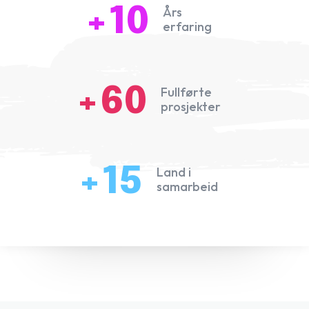
+10
Års
erfaring
+60
Fullførte
prosjekter
+15
Land i
samarbeid