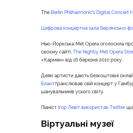
The
Berlin Philharmonic’s Digital Concert H
Цифрова концертна зала Берлінської фі
Нью-Йоркська Met Opera оголосила про
своєму сайті.
The Nightly Met Opera Str
«Кармен» від 16 березня 2010 року.
Деякі артисти дають безкоштовні онла
Блант
транслював свій концерт у Гамбурз
шанувальників усього світу.
Піаніст
Ігор Левіт використав Twitter
, щ
Віртуальні музеї