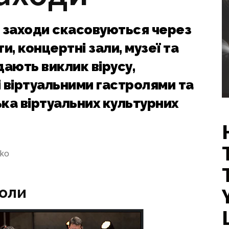
ні заходи скасовуються через
и, концертні зали, музеї та
дають виклик вірусу,
 віртуальними гастролями та
ка віртуальних культурних
nko
холи