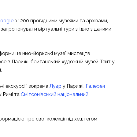
oogle
з 1200 провідними музеями та архівами,
запропонувати віртуальні тури згідно з даними
тформи це нью-йоркські музеї мистецтв
се в Парижі, британський художній музей Тейт у
.
ні екскурсії, зокрема
Лувр
у Парижі,
Галерея
у Римі та
Смітсонівський національний
формацією про свої колекції під хештегом