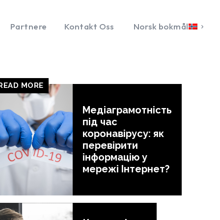
Partnere
Kontakt Oss
Norsk bokmål
READ MORE
Медіаграмотність
під час
коронавірусу: як
перевірити
інформацію у
мережі Інтернет?