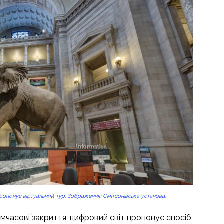
опонує віртуальний тур. Зображення: Смітсонівська установа.
мчасові закриття, цифровий світ пропонує спосіб