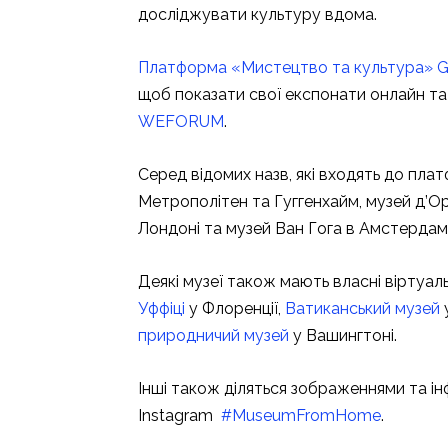
досліджувати культуру вдома.
Платформа «Мистецтво та культура» G
щоб показати свої експонати онлайн та 
WEFORUM
.
Серед відомих назв, які входять до пла
Метрополітен та Гуггенхайм, музей д’Ор
Лондоні та музей Ван Гога в Амстердамі
Деякі музеї також мають власні віртуаль
Уффіці
у Флоренції,
Ватиканський музей
природничий музей
у Вашингтоні.
Інші також діляться зображеннями та ін
Instagram
#MuseumFromHome
.