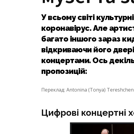
У всьому світі культур
коронавірус. Але артист
багато іншого зараз ки
відкриваючи його двері
концертами. Ось декіль
пропозицій:
Переклад: Antonina (Tonya) Tereshche
Цифрові концертні 