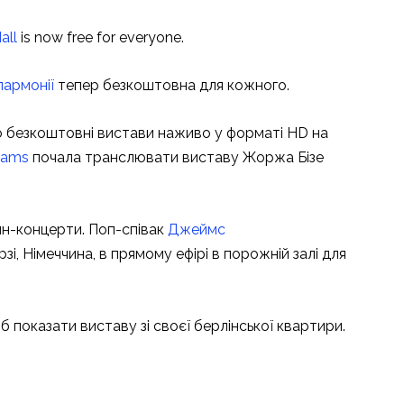
all
is now free for everyone.
лармонії
тепер безкоштовна для кожного.
 безкоштовні вистави наживо у форматі HD на
eams
почала транслювати виставу Жоржа Бізе
йн-концерти. Поп-співак
Джеймс
і, Німеччина, в прямому ефірі в порожній залі для
об показати виставу зі своєї берлінської квартири.