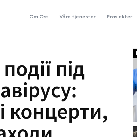
Om Oss
Våre tjenester
Prosjekter
події під
авірусу:
і концерти,
заходи