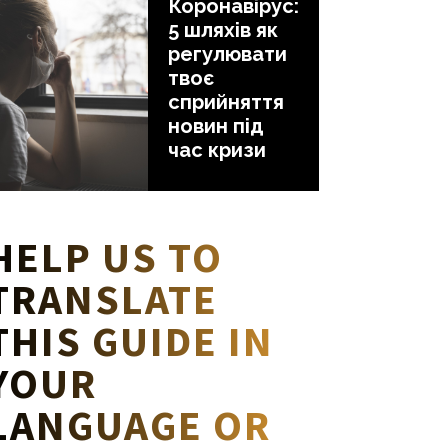
Коронавірус:
5 шляхів як
регулювати
твоє
сприйняття
новин під
час кризи
HELP US TO
TRANSLATE
THIS GUIDE IN
YOUR
LANGUAGE OR