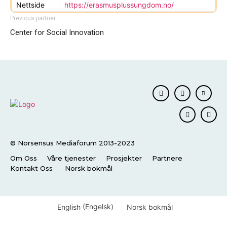
Nettside
https://erasmusplussungdom.no/
Previous partner
Center for Social Innovation
© Norsensus Mediaforum 2013-2023
Om Oss
Våre tjenester
Prosjekter
Partnere
Kontakt Oss
Norsk bokmål
English
(
Engelsk
)
Norsk bokmål