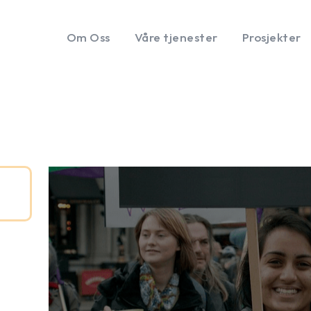
Om Oss
Våre tjenester
Prosjekter