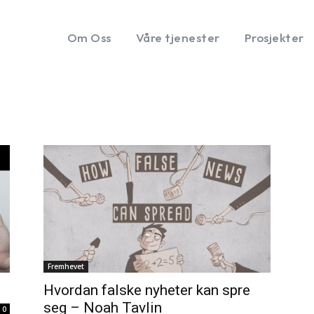
Om Oss
Våre tjenester
Prosjekter
Fremhevet
Hvordan falske nyheter kan spre
seg – Noah Tavlin
0