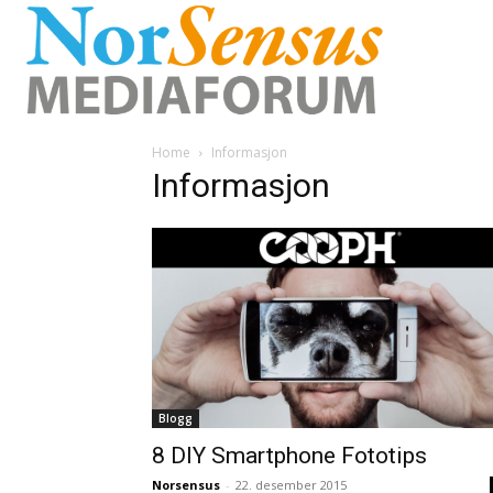
Home
Informasjon
Informasjon
Blogg
8 DIY Smartphone Fototips
Norsensus
-
22. desember 2015