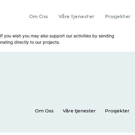
Om Oss
Våre tjenester
Prosjekter
If you wish you may also support our activities by sending
onating directly to our projects.
Om Oss
Våre tjenester
Prosjekter