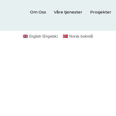
Om Oss
Våre tjenester
Prosjekter
English
(
Engelsk
)
Norsk bokmål