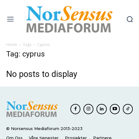
Home
Tags
Cyprus
Tag: cyprus
No posts to display
© Norsensus Mediaforum 2013-2023
Om Oss
Våre tjenester
Prosjekter
Partnere