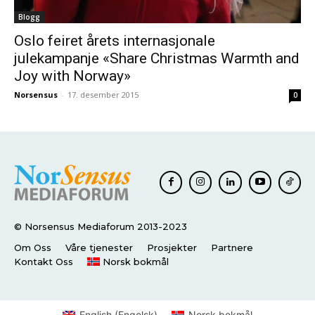
Blogg
Oslo feiret årets internasjonale
julekampanje «Share Christmas Warmth and
Joy with Norway»
Norsensus
-
17. desember 2015
0
© Norsensus Mediaforum 2013-2023
Om Oss
Våre tjenester
Prosjekter
Partnere
Kontakt Oss
Norsk bokmål
English
(
Engelsk
)
Norsk bokmål