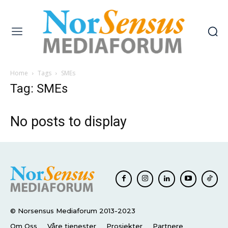
Home
Tags
SMEs
Tag: SMEs
No posts to display
© Norsensus Mediaforum 2013-2023
Om Oss
Våre tjenester
Prosjekter
Partnere