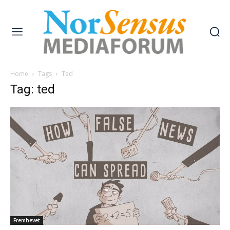
Home
Tags
Ted
Tag: ted
Fremhevet