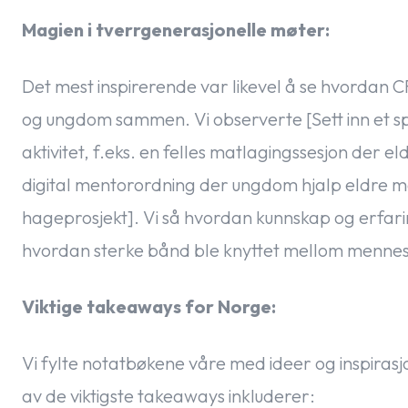
Magien i tverrgenerasjonelle møter:
Det mest inspirerende var likevel å se hvordan CR
og ungdom sammen. Vi observerte [Sett inn et sp
aktivitet, f.eks. en felles matlagingssesjon der e
digital mentorordning der ungdom hjalp eldre med
hageprosjekt]. Vi så hvordan kunnskap og erfari
hvordan sterke bånd ble knyttet mellom menneske
Viktige takeaways for Norge:
Vi fylte notatbøkene våre med ideer og inspirasjo
av de viktigste takeaways inkluderer: