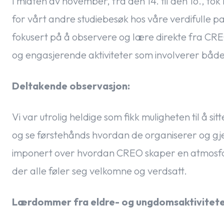
I midten av november, fra den 14. til den 16., to
for vårt andre studiebesøk hos våre verdifulle p
fokusert på å observere og lære direkte fra CR
og engasjerende aktiviteter som involverer både
Deltakende observasjon:
Vi var utrolig heldige som fikk muligheten til å
og se førstehånds hvordan de organiserer og gjen
imponert over hvordan CREO skaper en atmosfær
der alle føler seg velkomne og verdsatt.
Lærdommer fra eldre- og ungdomsaktivitete