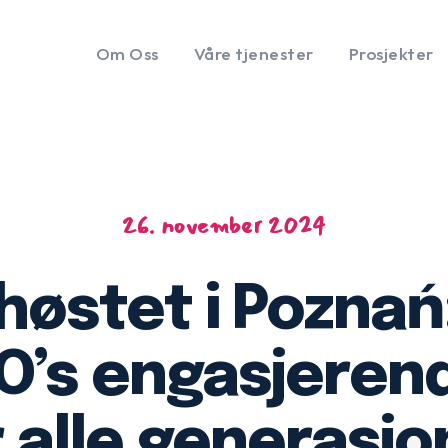
Om Oss
Våre tjenester
Prosjekter
26. november 2024
 høstet i Pozna
O’s engasjerend
r alle generasjo