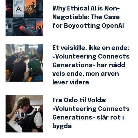
Why Ethical AI is Non-
Negotiable: The Case
for Boycotting OpenAI
Et veiskille, ikke en ende:
«Volunteering Connects
Generations» har nådd
veis ende, men arven
lever videre
Fra Oslo til Volda:
«Volunteering Connects
Generations» slår rot i
bygda