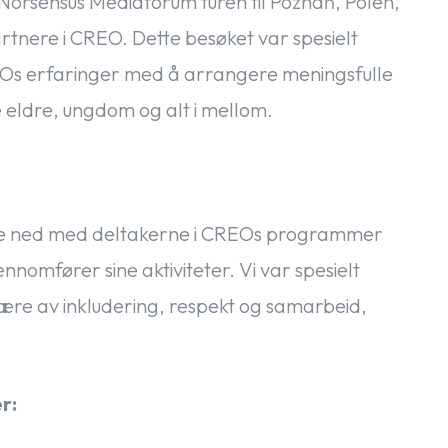
k Norsensus Mediaforum turen til Poznań, Polen,
artnere i CREO. Dette besøket var spesielt
EOs erfaringer med å arrangere meningsfulle
 eldre, ungdom og alt i mellom.
 sitte ned med deltakerne i CREOs programmer
nomfører sine aktiviteter. Vi var spesielt
e av inkludering, respekt og samarbeid,
r: