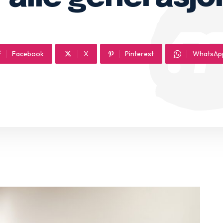
Facebook
X
Pinterest
WhatsAp