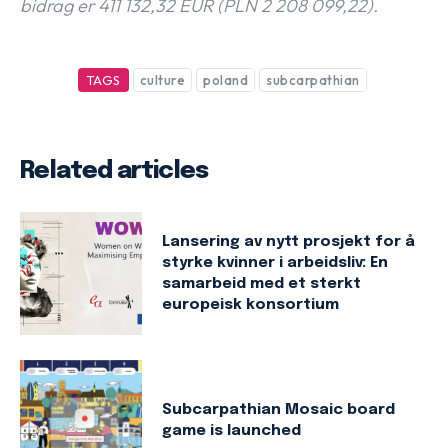
bidrag er 411 132,32 EUR (PLN 2 208 099,22).
TAGS
culture
poland
subcarpathian
Related articles
Lansering av nytt prosjekt for å
styrke kvinner i arbeidsliv: En
samarbeid med et sterkt
europeisk konsortium
Subcarpathian Mosaic board
game is launched