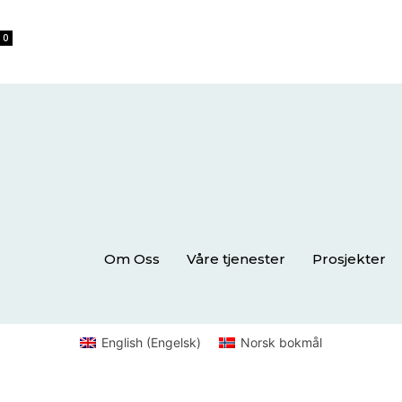
0
Om Oss
Våre tjenester
Prosjekter
English
(
Engelsk
)
Norsk bokmål