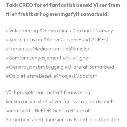
Takk CREO for et fantastisk besøk! Vi ser frem
til et fruktbart og meningsfylt samarbeid.
#Volunteering #Generations #Poland #Norway
#SocialInclusion #ActiveCitizensFund #CREO
#NorsensusMediaforum #EØSmidler
#Samfunnsengasjement #Frivillighet
#Generasjonsbrobygging #BilateraltSamarbeid
#Oslo #FørsteBesøk #ProsjektOppstart
Vårt prosjekt har mottatt finansiering i
konkurransen «Initiativer for tverrgenerasjonelt
samarbeid – BeFORme» fra Bilateralt
Samarbeidsfond finansiert av Island, Liechtenstein