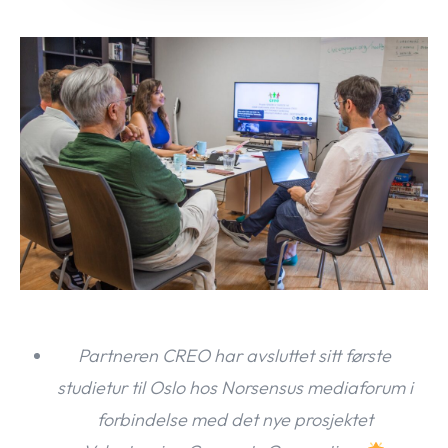
Partneren CREO har avsluttet sitt første
studietur til Oslo hos Norsensus mediaforum i
forbindelse med det nye prosjektet