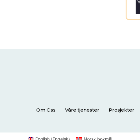
Om Oss
Våre tjenester
Prosjekter
English
(
Engelsk
)
Norsk bokmål