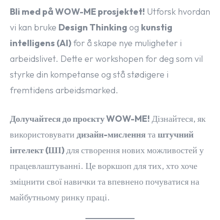
Bli med på WOW-ME prosjektet!
Utforsk hvordan
vi kan bruke
Design Thinking
og
kunstig
intelligens (AI)
for å skape nye muligheter i
arbeidslivet. Dette er workshopen for deg som vil
styrke din kompetanse og stå stødigere i
fremtidens arbeidsmarked.
Долучайтеся до проєкту WOW-ME!
Дізнайтеся, як
використовувати
дизайн-мислення
та
штучний
інтелект (ШІ)
для створення нових можливостей у
працевлаштуванні. Це воркшоп для тих, хто хоче
зміцнити свої навички та впевнено почуватися на
майбутньому ринку праці.