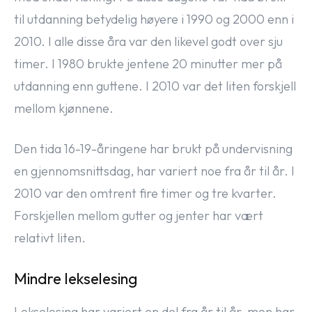
til utdanning betydelig høyere i 1990 og 2000 enn i
2010. I alle disse åra var den likevel godt over sju
timer. I 1980 brukte jentene 20 minutter mer på
utdanning enn guttene. I 2010 var det liten forskjell
mellom kjønnene.
Den tida 16-19-åringene har brukt på undervisning
en gjennomsnittsdag, har variert noe fra år til år. I
2010 var den omtrent fire timer og tre kvarter.
Forskjellen mellom gutter og jenter har vært
relativt liten.
Mindre lekselesing
Lekselesing har variert en del fra år til år, men har