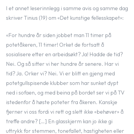
I et annet leserinnlegg i samme avis og samme dag
skriver Tinius (19) om «Det kunstige fellesskapet»:
«For hundre år siden jobbet man 11 timer på
potetåkeren, 11 timer! Orket de fortsatt å
sosialisere etter en arbeidsøkt? Ja! Hadde de tid?
Nei. Og så sitter vi her hundre år senere. Har vi
tid? Ja. Orker vi? Nei. Vi er blitt en gjeng med
potetgullspisende klubber som har sunket dypt
ned i sofaen, og med beina på bordet ser vi på TV
istedenfor å høste poteter fra åkeren. Kanskje
fjerner vi oss fordi vi rett og slett ikke «behøver» å
treffe andre? […] En glasskjerm kan jo ikke gi
uttrykk for stemmen, tonefallet, hastigheten eller