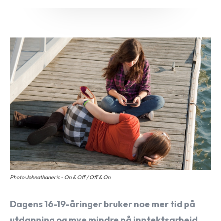
Photo:Johnathaneric - On & Off / Off & On
Dagens 16-19-åringer bruker noe mer tid på
utdanning og mye mindre på inntektsarbeid