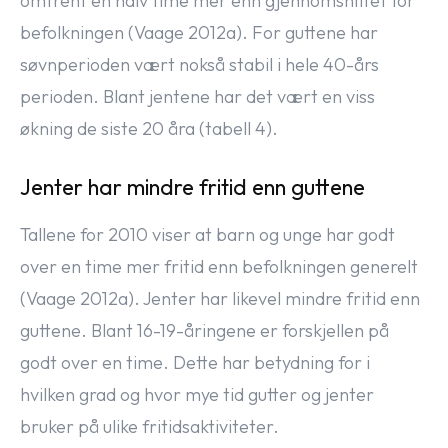
omtrent en halv time mer enn gjennomsnittet for
befolkningen (Vaage 2012a). For guttene har
søvnperioden vært nokså stabil i hele 40-års
perioden. Blant jentene har det vært en viss
økning de siste 20 åra (tabell 4).
Jenter har mindre fritid enn guttene
Tallene for 2010 viser at barn og unge har godt
over en time mer fritid enn befolkningen generelt
(Vaage 2012a). Jenter har likevel mindre fritid enn
guttene. Blant 16-19-åringene er forskjellen på
godt over en time. Dette har betydning for i
hvilken grad og hvor mye tid gutter og jenter
bruker på ulike fritidsaktiviteter.