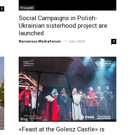
Prosjekt
0
Social Campaigns in Polish-
Ukrainian sisterhood project are
launched
Norsensus Mediaforum
-
1. mars 2024
0
Blog
«Feast at the Golesz Castle» is