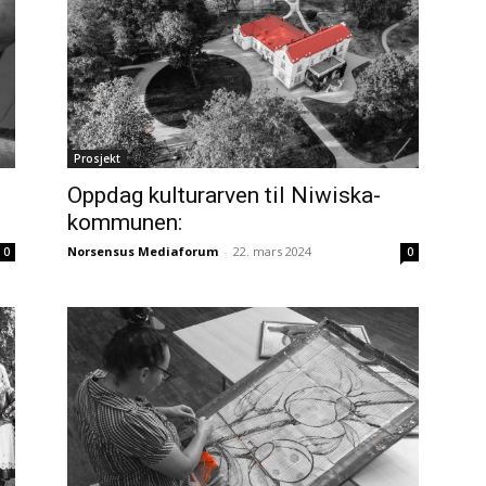
Prosjekt
Oppdag kulturarven til Niwiska-
kommunen:
Norsensus Mediaforum
-
22. mars 2024
0
0