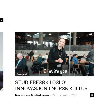
0
Prosjekt
STUDIEBESØK I OSLO:
INNOVASJON I NORSK KULTUR
Norsensus Mediaforum
-
27. november 2023
0