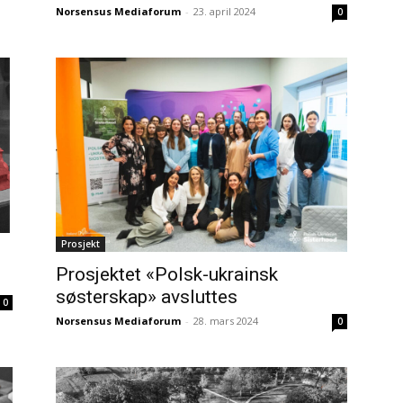
Norsensus Mediaforum
-
23. april 2024
0
Prosjekt
Prosjektet «Polsk-ukrainsk
søsterskap» avsluttes
0
Norsensus Mediaforum
-
28. mars 2024
0