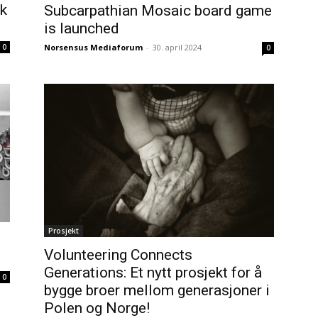
sk
Subcarpathian Mosaic board game
is launched
Norsensus Mediaforum
-
30. april 2024
0
0
Prosjekt
Volunteering Connects
Generations: Et nytt prosjekt for å
0
bygge broer mellom generasjoner i
Polen og Norge!