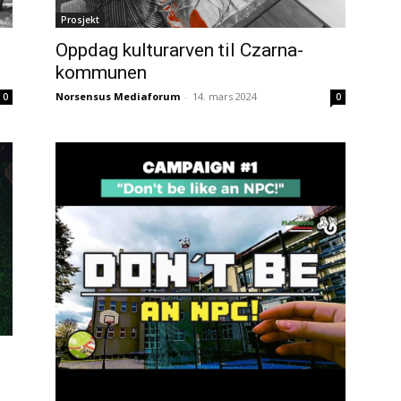
Prosjekt
Oppdag kulturarven til Czarna-
kommunen
Norsensus Mediaforum
-
14. mars 2024
0
0